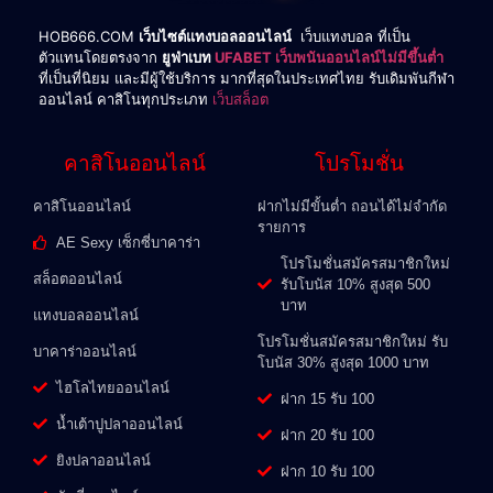
HOB666.COM
เว็บไซต์แทงบอลออนไลน์
เว็บแทงบอล ที่เป็น
ตัวแทนโดยตรงจาก
ยูฟ่าเบท
UFABET
เว็บพนันออนไลน์ไม่มีขึ้นต่ำ
ที่เป็นที่นิยม และมีผู้ใช้บริการ มากที่สุดในประเทศไทย รับเดิมพันกีฬา
ออนไลน์ คาสิโนทุกประเภท
เว็บสล็อต
คาสิโนออนไลน์
โปรโมชั่น
คาสิโนออนไลน์
ฝากไม่มีขั้นต่ำ ถอนได้ไม่จำกัด
รายการ
AE Sexy เซ็กซี่บาคาร่า
โปรโมชั่นสมัครสมาชิกใหม่
สล็อตออนไลน์
รับโบนัส 10% สูงสุด 500
บาท
แทงบอลออนไลน์
โปรโมชั่นสมัครสมาชิกใหม่ รับ
บาคาร่าออนไลน์
โบนัส 30% สูงสุด 1000 บาท
ไฮโลไทยออนไลน์
ฝาก 15 รับ 100
น้ำเต้าปูปลาออนไลน์
ฝาก 20 รับ 100
ยิงปลาออนไลน์
ฝาก 10 รับ 100