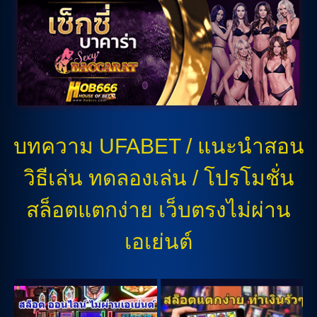
บทความ UFABET / แนะนำสอน
วิธีเล่น ทดลองเล่น / โปรโมชั่น
สล็อตแตกง่าย เว็บตรงไม่ผ่าน
เอเย่นต์