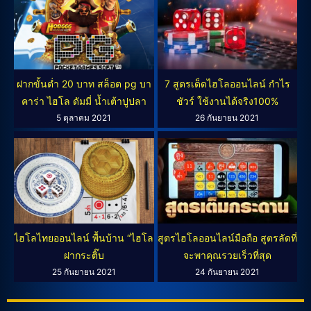
ฝากขั้นต่ำ 20 บาท สล็อต pg บา
7 สูตรเด็ดไฮโลออนไลน์ กำไร
คาร่า ไฮโล ดัมมี่ น้ำเต้าปูปลา
ชัวร์ ใช้งานได้จริง100%
5 ตุลาคม 2021
26 กันยายน 2021
ไฮโลไทยออนไลน์ พื้นบ้าน “ไฮโล
สูตรไฮโลออนไลน์มือถือ สูตรลัดที่
ฝากระติ๊บ
จะพาคุณรวยเร็วที่สุด
25 กันยายน 2021
24 กันยายน 2021