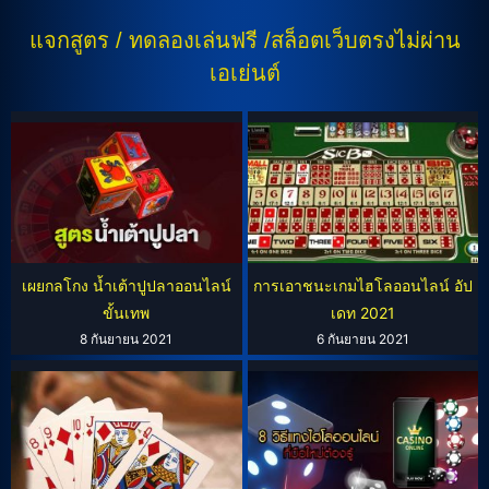
แจกสูตร / ทดลองเล่นฟรี /สล็อตเว็บตรงไม่ผ่าน
เอเย่นต์
เผยกลโกง น้ำเต้าปูปลาออนไลน์
การเอาชนะเกมไฮโลออนไลน์ อัป
ขั้นเทพ
เดท 2021
8 กันยายน 2021
6 กันยายน 2021