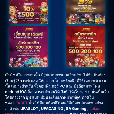
เว็บไซต์ในการเล่นนั้น มีรูปแบบการเล่นเรียบง่าย ไม่จำเป็นต้อง
เรียนรู้วิธีการเข้าเล่น ให้ยุ่งยาก โดยเครื่องมือที่ใช้ในการเข้าเล่น
นั้น เหมาะสำหรับ ทั้งคอมพิวเตอร์ PC และ มือถือสมาทโฟน
andriod IOS ก็สามารถเข้าเล่นได้ จึงทำให้เว็บของเรานั้นเป็นเว็บ
โดยตรงจาก ยูฟ่าเบท ที่มีประสิทธภาพมากที่สุด ทางเว็บ
ของ
UFABET
นั้น ได้มีเกมส์คาสิโนสดให้เลือกเล่นหลายอย่าง
อาทิ เช่น
UFASLOT , UFACASINO , SA Gaming ,
Joker