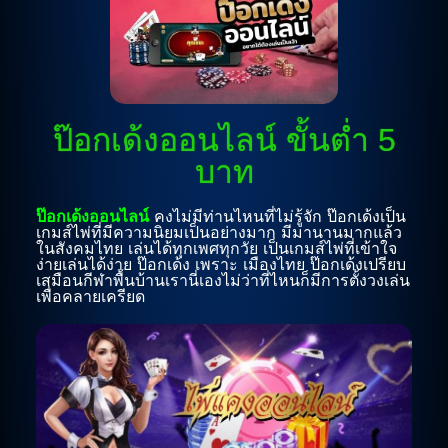
ป๊อกเด้งออนไลน์ ขั้นต่ำ 5
บาท
ป๊อกเด้งออนไลน์
คงไม่มีท่านไหนที่ไม่รู้จัก ป๊อกเด้งเป็น
เกมส์ไพ่ที่มีความนิยมเป็นอย่างมาก มีมานานมากแล้ว
ในสังคมไทย เล่นได้ทุกเพศทุกวัย เป็นเกมส์ไพ่ที่เข้าใจ
ง่ายเล่นได้ง่าย ป๊อกเด้ง เพราะ เมืองไทย ป๊อกเด้งเปรียบ
เสมือนกีฬาพื้นบ้านเรานี่เองไม่ว่าที่ไหนก็มีการตั้งวงเล่น
เพื่อคลายเครียด