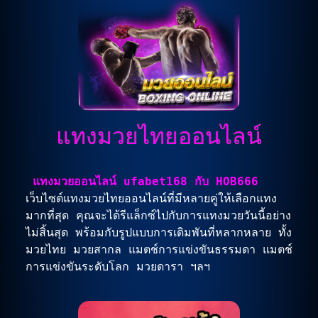
แทงมวยไทยออนไลน์
แทงมวยออนไลน์ ufabet168 กับ HOB666
เว็บไซต์แทงมวยไทยออนไลน์ที่มีหลายคู่ให้เลือกแทง
มากที่สุด คุณจะได้รีแล็กซ์ไปกับการแทงมวยวันนี้อย่าง
ไม่สิ้นสุด พร้อมกับรูปแบบการเดิมพันที่หลากหลาย ทั้ง
มวยไทย มวยสากล แมตช์การแข่งขันธรรมดา แมตช์
การแข่งขันระดับโลก มวยดารา ฯลฯ