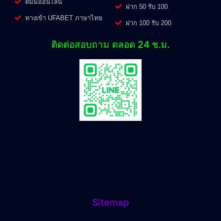
ดัมมี่ออนไลน์
ฝาก 50 รับ 100
ทางเข้า UFABET ภาษาไทย
ฝาก 100 รับ 200
ติดต่อสอบถาม ตลอด 24 ช.ม.
Sitemap