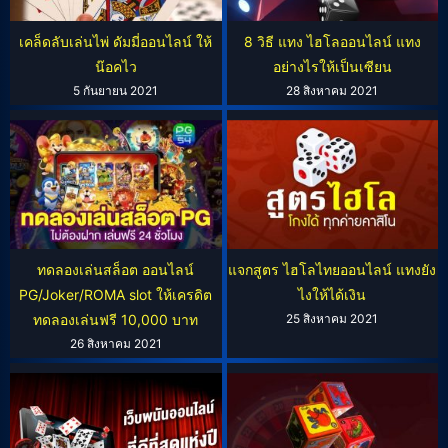
เคล็ดลับเล่นไพ่ ดัมมี่ออนไลน์ ให้
8 วิธี แทง ไฮโลออนไลน์ แทง
น๊อคไว
อย่างไรให้เป็นเซียน
5 กันยายน 2021
28 สิงหาคม 2021
ทดลองเล่นสล็อต ออนไลน์
แจกสูตร ไฮโลไทยออนไลน์ แทงยัง
PG/Joker/ROMA slot ให้เครดิต
ไงให้ได้เงิน
ทดลองเล่นฟรี 10,000 บาท
25 สิงหาคม 2021
26 สิงหาคม 2021