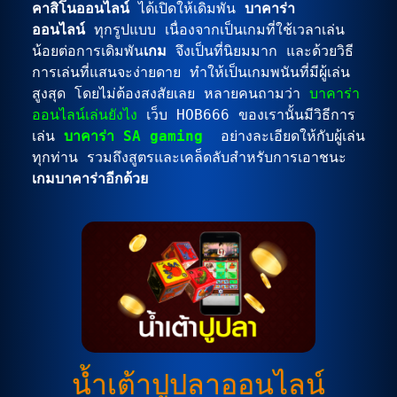
คาสิโนออนไลน์
 ได้เปิดให้เดิมพัน
 บาคาร่า
ออนไลน์
 ทุกรูปแบบ เนื่องจากเป็นเกมที่ใช้เวลาเล่น
น้อยต่อการเดิมพัน
เกม 
จึงเป็นที่นิยมมาก และด้วยวิธี
การเล่นที่แสนจะง่ายดาย ทำให้เป็นเกมพนันที่มีผู้เล่น
สูงสุด โดยไม่ต้องสงสัยเลย หลายคนถามว่า 
บาคาร่า
ออนไลน์เล่นยังไง
เว็บ HOB666 ของเรานั้นมีวิธีการ
เล่น 
บาคาร่า SA gaming 
อย่างละเอียดให้กับผู้เล่น
ทุกท่าน 
รวมถึงสูตรและเคล็ดลับสำหรับการเอาชนะ
เกมบาคาร่าอีกด้วย
น้ำเต้าปูปลาออนไลน์