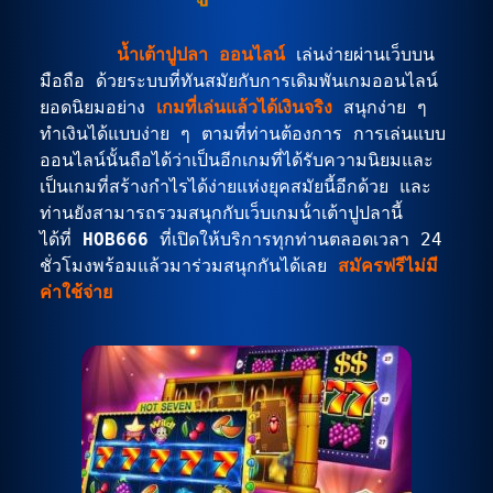
น้ำเต้าปูปลา ออนไลน์
เล่นง่ายผ่านเว็บบน
มือถือ ด้วยระบบที่ทันสมัยกับการเดิมพันเกมออนไลน์
ยอดนิยมอย่าง
เกมที่เล่นแล้วได้เงินจริง
สนุกง่าย ๆ 
ทำเงินได้แบบง่าย ๆ ตามที่ท่านต้องการ การเล่นแบบ
ออนไลน์นั้นถือได้ว่าเป็นอีกเกมที่ได้รับความนิยมและ
เป็นเกมที่สร้างกำไรได้ง่ายแห่งยุคสมัยนี้อีกด้วย และ
ท่านยังสามารถรวมสนุกกับเว็บเกมน้ําเต้าปูปลานี้
ได้ที่
HOB666
ที่เปิดให้บริการทุกท่านตลอดเวลา 24 
ชั่วโมงพร้อมแล้วมาร่วมสนุกกันได้เลย
สมัครฟรีไม่มี
ค่าใช้จ่าย