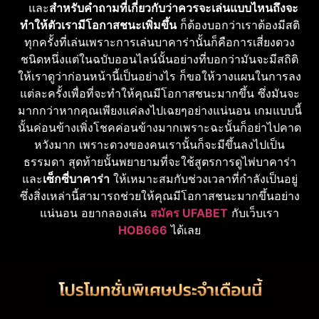
และ
สำหรับคำถามที่เกี่ยวกับว่าควรจะเล่นแบบไหนถึงจะ
ทำให้ตัวเรามีโอกาสชนะเพิ่มขึ้น
ก็ต้องบอกว่าเราต้องมีสติ
ทุกครั้งที่เล่นเพราะการเล่นบาคาร่านั้นก็คือการเสี่ยงดวง
ชนิดหนึ่งแต่ในฉบับออนไลน์นั้นอย่างที่บอกว่ามันจะมีสถิติ
ให้เราดูว่าก่อนหน้านี้เป็นอย่างไร ก็ขอให้วางแผนในการลง
แต่ละครั้งเพื่อที่จะทำให้คุณมีโอกาสชนะมากขึ้น ซึ่งมันจะ
มากกว่าหากคุณเพียงแค่ลงไปเฉยๆอย่างแน่นอน เกมแบบนี้
นั้นค่อนข้างเพิ่งโชคค่อนข้างมากเพราะฉะนั้นก็อย่าไปคาด
หวังมาก เพราะดวงของคนเรานั้นก็จะมีขึ้นลงไปเป็น
ธรรมดา สุดท้ายนั้นพยายามที่จะใช้สูตรการดูไพ่บาคาร่า
และ
เซ็กซี่บาคาร่า
ให้เหมาะสมกับช่วงเวลาที่กำลังเป็นอยู่
ซึ่งสิ่งเหล่านี้สามารถช่วยให้คุณมีโอกาสชนะมากขึ้นอย่าง
แน่นอน อยากลองเล่น
สมัคร UFABET
กับเว็บเรา
HOB666
ได้เลย