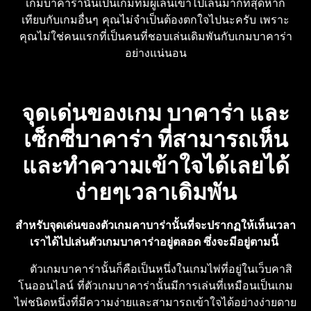
เกมบาคาร่านั้นเป็นเกมที่มีผู้เล่นเข้าไปเล่นมากที่สุดหาก
เทียบกับเกมอื่นๆ คุณไม่จำเป็นต้องตกใจไปนะครับ เพราะ
คุณไม่ใช่คนแรกที่เป็นคนที่ชอบเล่นเดิมพันกับเกมบาคาร่า
อย่างแน่นอน
จุดเด่นของเกม บาคาร่า และ
เซ็กซี่บาคาร่า ที่สามารถเห็น
และทำความเข้าใจได้เลยได้
ง่ายๆเวลาเดิมพัน
สำหรับจุดเด่นของตัวเกมคาบาร่านั้นที่จะปรากฏให้เห็นเวลา
เราได้ไปเล่นตัวเกมบาคาร่าอยู่ตลอด ซึ่งจะมีอยู่ตามนี้
ตัวเกมบาคาร่านั้นก็คือเป็นหนึ่งในเกมไพ่ที่อยู่ในเว็บคาสิ
โนออนไลน์ ที่ตัวเกมบาคาร่านั้นมีการเล่นที่เหมือนเป็นเกม
ไพ่ชนิดหนึ่งที่มีความง่ายและสามารถเข้าใจได้อย่างง่ายดาย