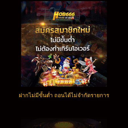
ฝากไม่มีขั้นต่ำ ถอนได้ไม่จำกัดรายการ