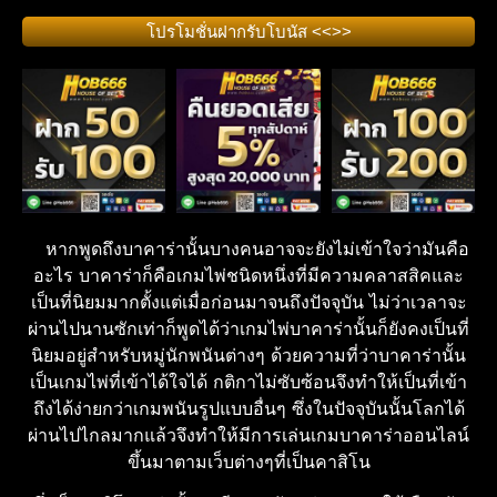
โปรโมชั่นฝากรับโบนัส <<>>
หากพูดถึงบาคาร่านั้นบางคนอาจจะยังไม่เข้าใจว่ามันคือ
อะไร บาคาร่าก็คือเกมไพ่ชนิดหนึ่งที่มีความคลาสสิคและ
เป็นที่นิยมมากตั้งแต่เมื่อก่อนมาจนถึงปัจจุบัน ไม่ว่าเวลาจะ
ผ่านไปนานซักเท่าก็พูดได้ว่าเกมไพ่บาคาร่านั้นก็ยังคงเป็นที่
นิยมอยู่สำหรับหมู่นักพนันต่างๆ ด้วยความที่ว่าบาคาร่านั้น
เป็นเกมไพ่ที่เข้าได้ใจได้ กติกาไม่ซับซ้อนจึงทำให้เป็นที่เข้า
ถึงได้ง่ายกว่าเกมพนันรูปแบบอื่นๆ ซึ่งในปัจจุบันนั้นโลกได้
ผ่านไปไกลมากแล้วจึงทำให้มีการเล่นเกมบาคาร่าออนไลน์
ขึ้นมาตามเว็บต่างๆที่เป็นคาสิโน