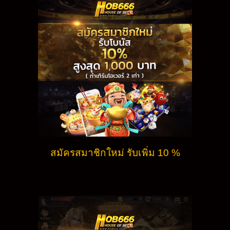
สมัครสมาชิกใหม่ รับเพิ่ม 10 %