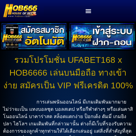
รวมโปรโมชั่น UFABET168 x
HOB6666 เล่นบนมือถือ ทางเข้า
ง่าย สมัครเป็น VIP ฟรีเครดิต 100%
การเล่นพนันออนไลน์ มีเกมเดิมพันมากมาย
ไม่ว่าจะเป็น แทงบอลชุด บอลสเตป หรือกีฬาต่างๆ หรือเล่นคาสิ
โนออนไลน์ บาคาร่าสด สล็อตแตกง่าย ป็อกเด้ง ดัมมี่ เกมยิง
ปลา ไฮโลฯ เกมเดิมพันที่กล่าวมานั้น ต่างก็มีเว็บที่รองรับความ
ต้องการของลูกค้าทุกท่านให้ได้เลือกเล่นอยู่ แต่สิ่งที่่สำคัญที่สุด