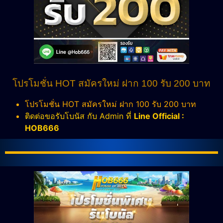
โปรโมชั่น HOT สมัครใหม่ ฝาก 100 รับ 200 บาท
โปรโมชั่น HOT สมัครใหม่ ฝาก 100 รับ 200 บาท
ติดต่อขอรับโบนัส กับ Admin ที่
Line Official :
HOB666