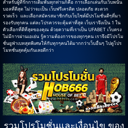
สำหรับผู้ที่รักการเดิมพันทุกท่านก็คือ การเลือกเล่นกับเว็บพนัน
บอลที่ดีสุด ไม่ว่าจะเป็น เว็บฟรีเครดิต ปลอดภัย สะดวก
รวดเร็ว และเลือกสมัครสมาชิกกับเว็บไซต์มีปรโมชั่นดีๆที่มา
รองรับทุกคน แต่ละโปรควรจะคุ้มค่าที่สุด เว็บเราจึงเป็น 1 ใน
ตัวเลือกที่ดีที่สุดของคุณ ด้วยความที่เราเป็น UFABET เว็บตรง
ไม่มีการผ่านเอเย่น รู้ความต้องการของทุกๆคน เราจึงมีโปรโม
ชั่นยูฟ่าเบทสุดพิเศษให้กับทุกๆคนได้มากกว่าเว็บอื่นๆ ไปดูโปร
โมทชั่นสุดคุ้มกันเลยดีกว่า
รวมโปรโมชั่นและเงื่อนไข ของ