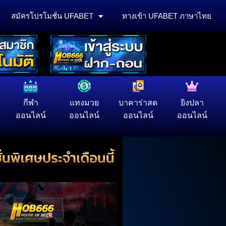
สมัครโปรโมชั่น UFABET
ทางเข้า UFABET ภาษาไทย
กีฬา
แทงมวย
บาคาร่าสด
ยิงปลา
ออนไลน์
ออนไลน์
ออนไลน์
ออนไลน์