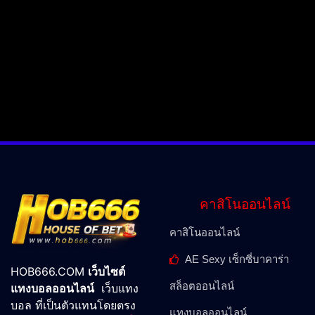
คาสิโนออนไลน์
คาสิโนออนไลน์
AE Sexy เซ็กซี่บาคาร่า
HOB666.COM
เว็บไซต์
สล็อตออนไลน์
แทงบอลออนไลน์
เว็บแทง
บอล ที่เป็นตัวแทนโดยตรง
แทงบอลออนไลน์