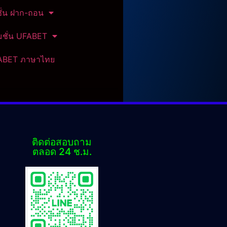
ั่น ฝาก-ถอน
มชั่น UFABET
FABET ภาษาไทย
ติดต่อสอบถาม
ตลอด 24 ช.ม.