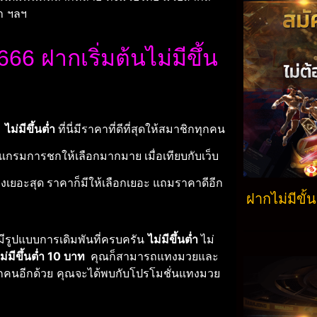
า ฯลฯ
ฝากเริ่มต้นไม่มีขึ้น
ไม่มีขึ้นต่ำ
ที่นี่มีราคาที่ดีที่สุดให้สมาชิกทุกคน
แกรมการชกให้เลือกมากมาย เมื่อเทียบกับเว็บ
ทงเยอะสุด ราคาก็มีให้เลือกเยอะ แถมราคาดีอีก
ฝากไม่มีขั
ปแบบการเดิมพันที่ครบครัน
ไม่มีขึ้นต่ำ
ไม่
ไม่มีขึ้นต่ำ 10 บาท
คุณก็สามารถแทงมวยและ
กทุกคนอีกด้วย คุณจะได้พบกับโปรโมชั่นแทงมวย