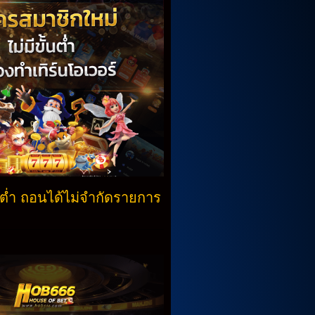
้นต่ำ ถอนได้ไม่จำกัดรายการ