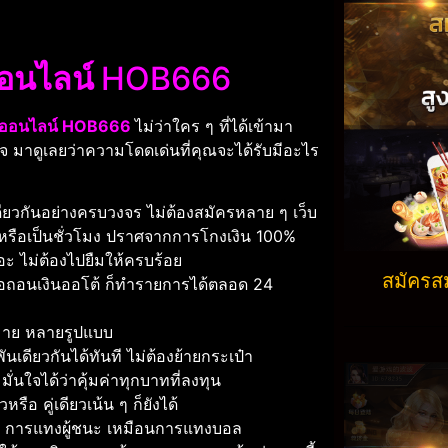
อนไลน์
HOB666
ออนไลน์ HOB666
ไม่ว่าใคร ๆ ที่ได้เข้ามา
น่ใจ มาดูเลยว่าความโดดเด่นที่คุณจะได้รับมีอะไร
ียวกันอย่างครบวงจร ไม่ต้องสมัครหลาย ๆ เว็บ
หรือเป็นชั่วโมง ปราศจากการโกงเงิน 100%
ยอะ ไม่ต้องไปยืมให้ครบร้อย
สมัครสม
ือถอนเงินออโต้ ก็ทำรายการได้ตลอด 24
มาย หลายรูปแบบ
เดียวกันได้ทันที ไม่ต้องย้ายกระเป๋า
 มั่นใจได้ว่าคุ้มค่าทุกบาทที่ลงทุน
รือ คู่เดียวเน้น ๆ ก็ยังได้
ี่, การแทงผู้ชนะ เหมือนการแทงบอล