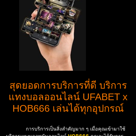
สุดยอดการบริการที่ดี บริการ
แทงบอลออนไลน์ UFABET x
HOB666 เล่นได้ทุกอุปกรณ์
การบริการเป็นสิ่งสำคัญมาก ๆ เมื่อคุณเข้ามาใช้