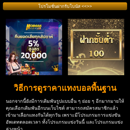
โปรโมชั่นฝากรับโบนัส <<>>
วิธีการดูราคาแทงบอลพื้นฐาน
นอกจากนี้ยังมีการเดิมพันรูปแบบอื่น ๆ ย่อย ๆ อีกมากมายให้
คุณเลือกเดิมพันอีกบนเว็บไซต์ สามารถสมัครสมาชิกแล้ว
เข้ามาเลือกแทงกันได้ทุกวัน เพราะมีโปรแกรมการแข่งขัน
อัพเดทตลอดเวลา ทั้งโปรแกรมแข่งวันนี้ และโปรแกรมแข่ง
ล่วงหน้า