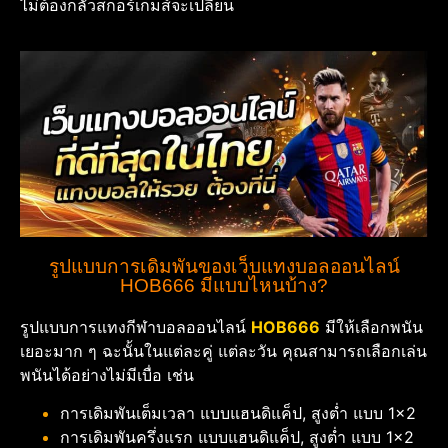
ไม่ต้องกลัวสกอร์เกมส์จะเปลี่ยน
รูปแบบการเดิมพันของเว็บแทงบอลออนไลน์
HOB666 มีแบบไหนบ้าง?
รูปแบบการแทงกีฬาบอลออนไลน์
HOB666
มีให้เลือกพนัน
เยอะมาก ๆ ฉะนั้นในแต่ละคู่ แต่ละวัน คุณสามารถเลือกเล่น
พนันได้อย่างไม่มีเบื่อ เช่น
การเดิมพันเต็มเวลา แบบแฮนดิแค็ป, สูงต่ำ แบบ 1×2
การเดิมพันครึ่งแรก แบบแฮนดิแค็ป, สูงต่ำ แบบ 1×2