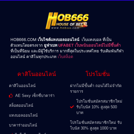
HOB666.COM
เว็บไซต์แทงบอลออนไลน์
เว็บแทงบอล ที่เป็น
ตัวแทนโดยตรงจาก
ยูฟ่าเบท
UFABET
เว็บพนันออนไลน์ไม่มีขึ้นต่ำ
ที่เป็นที่นิยม และมีผู้ใช้บริการ มากที่สุดในประเทศไทย รับเดิมพันกีฬา
ออนไลน์ คาสิโนทุกประเภท
เว็บสล็อต
คาสิโนออนไลน์
โปรโมชั่น
คาสิโนออนไลน์
ฝากไม่มีขั้นต่ำ ถอนได้ไม่จำกัด
รายการ
AE Sexy เซ็กซี่บาคาร่า
โปรโมชั่นสมัครสมาชิกใหม่
สล็อตออนไลน์
รับโบนัส 10% สูงสุด 500
บาท
แทงบอลออนไลน์
โปรโมชั่นสมัครสมาชิกใหม่ รับ
บาคาร่าออนไลน์
โบนัส 30% สูงสุด 1000 บาท