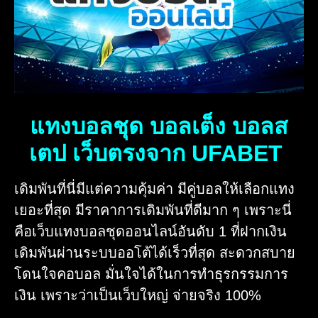
แทงบอลชุด บอลเต็ง บอลส
เตป เว็บตรงจาก UFABET
เดิมพันที่นี่มีแต่ความคุ้มค่า มีคู่บอลให้เลือกแทง
เยอะที่สุด มีราคาการเดิมพันที่ดีมาก ๆ เพราะนี่
คือเว็บแทงบอลชุดออนไลน์อันดับ 1 ที่ฝากเงิน
เดิมพันผ่านระบบออโต้ได้เร็วที่สุด สะดวกสบาย
โดนใจคอบอล มั่นใจได้ในการทำธุรกรรมการ
เงิน เพราะว่าเป็นเว็บใหญ่ จ่ายจริง 100%