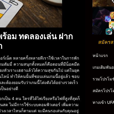
ง พร้อม ทดลองเล่น ฝาก
สมัครสม
ำ
หน้าแรก
เตอร์เน็ต หลายครั้งหลายทีเราใช้เวลาในการพัก
มดัมมี่ ความสนุกทั้งหมดก็คือตอนที่มีน็อคมืด
เกมเดิมพัน
เสียงหัวเราะเฮฮาแล้วได้ความสุขกันไป แต่ในยุค
ไลน์ ทำให้คนนั้นที่ชอบเล่นเกมนี้อยู่แล้ว ชอบ
รวมโปรโมช
ะต้องยอมรับว่าเกมนี้โด่งดังได้อย่างรวดเร็ว
เป็นอย่างดี
สมัครโปรโม
น 4 คน ใครที่ได้ไพ่เรียงหรือไพ่ที่สูงที่สุดก็
ทางเข้า U
นสด ไม่มีการใช้ระบบคอมพิวเตอร์ เพิ่มความ
ช่วงเวลาไหนก็ตามแต่ จะมีคนรอเล่นกับคุณอยู่