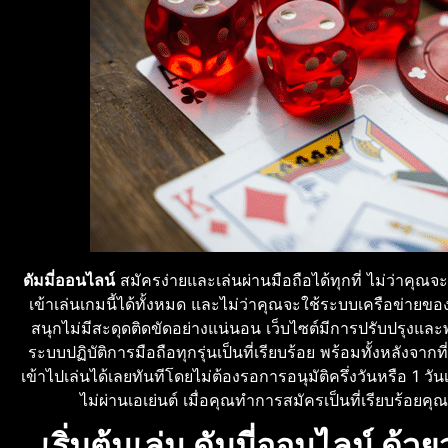
ดัมมี่ออนไลน์
สมัครง่ายและเล่นผ่านมือถือได้ทุกที่ ไม่ว่าค
เข้าเล่นเกมนี้ได้ทั้งหมด และไม่ว่าคุณจะใช้ระบบเครือข่ายขอ
สนุกไม่มีสะดุดติดขัดอย่างแน่นอน เว็บไซต์มีการปรับปรุงแล
ระบบปฏิบัติการมือถือทุกรุ่นเป็นที่เรียบร้อย พร้อมทั้งหลังจา
เข้าไปเล่นได้เลยทันทีโดยไม่ต้องรอการอนุมัติครึ่งวันหรือ 1 วัน
ไม่ผ่านเอเย่นต์ เมื่อคุณทำการสมัครเป็นที่เรียบร้อยคุ
เริ่มต้นเล่น ดัมมี่ออนไลน์ ด้วย