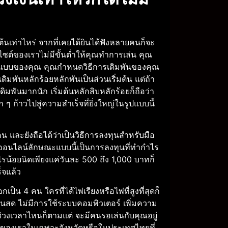
่มต้นเท่าไหร่ จากที่เคยได้ยินได้ฟังหลายคนก็จะ
บไซต์ของเราไม่มีขั้นต่ำให้คุณทำการเล่น คุณ
มรูปแบบของคุณ คุณกำหนดวิธีการเดิมพันของคุณ
มพันหลักร้อยหลักพันเป็นส่วนเริ่มต้น แต่ถ้า
เดิมพันมากนัก เริ่มต้นหลักสิบหลักร้อยก็ถือว่า
 ๆ ก้าวไปสู่ความสำเร็จที่ยิ่งใหญ่ในรูปแบบนี้
คน และยังถือได้ว่าเป็นวิธีการลงทุนสำหรับมือ
่นออนไลน์ลักษณะแบบนี้เป็นการลงทุนที่ทำกำไร
น้อยนิดเพียงแค่วันละ 500 ถึง 1,000 บาทก็
็จแล้ว
น 4 คน ใครที่ได้ไพ่เรียงหรือไพ่ที่สูงที่สุดก็
นสด ไม่มีการใช้ระบบคอมพิวเตอร์ เพิ่มความ
ช่วงเวลาไหนก็ตามแต่ จะมีคนรอเล่นกับคุณอยู่
ลุ่มของเราในเฉพาะจังหวัดหรือในประเทศไทยที่