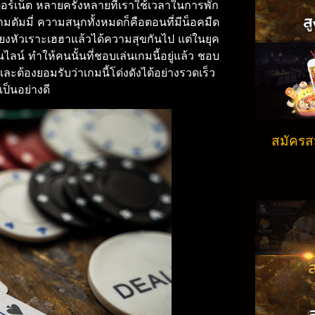
เตอร์เน็ต หลายครั้งหลายทีเราใช้เวลาในการพัก
มดัมมี่ ความสนุกทั้งหมดก็คือตอนที่มีน็อคมืด
เสียงหัวเราะเฮฮาแล้วได้ความสุขกันไป แต่ในยุค
ไลน์ ทำให้คนนั้นที่ชอบเล่นเกมนี้อยู่แล้ว ชอบ
ะต้องยอมรับว่าเกมนี้โด่งดังได้อย่างรวดเร็ว
เป็นอย่างดี
สมัครสม