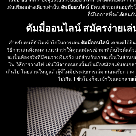
เล่นเพียงอย่างเดียวเท่านั้น
ดัมมี่ออนไลน์
มีคนเข้ารอเล่นอยู่ทั่
ก็มีโอกาสที่จะได้เล่นกัน
ดัมมี่ออนไลน์ สมัครง่ายเล่
สำหรับคนที่ยังไม่เข้าใจในการเล่น
ดัมมี่ออนไลน์
เคยแต่ได้ยิน
วิธีการเล่นทั้งหมด แนะนำว่าให้คุณสมัครเข้ามาที่เว็บไซต์แล้
จะเป็นห้องจริงที่มีคนวางเงินจริง แต่สำหรับเราจะเป็นในส่วนขอ
ไพ่ วิธีการวางไพ่ เล่นให้จากตนเองนั้นเป็นมือสมัครเล่นจนกล
เกินไป โดยส่วนใหญ่แล้วผู้ที่ไม่มีประสบการณ์มาก่อนเรียกว่าคว
ไม่เกิน 1 ชั่วโมงก็จะเข้าใจและกลาย