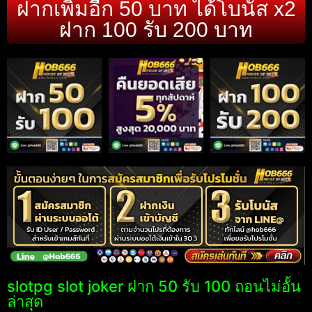
ฝากเพิ่มอีก 50 บาท ได้โบนัส x2
ฝาก 100 รับ 200 บาท
slotpg slot joker ฝาก 50 รับ 100 ถอนไม่อั้น
ล่าสุด