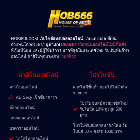
HOB666.COM
เว็บไซต์แทงบอลออนไลน์
เว็บแทงบอล ที่เป็น
ตัวแทนโดยตรงจาก
ยูฟ่าเบท
UFABET
เว็บพนันออนไลน์ไม่มีขึ้นต่ำ
ที่เป็นที่นิยม และมีผู้ใช้บริการ มากที่สุดในประเทศไทย รับเดิมพันกีฬา
ออนไลน์ คาสิโนทุกประเภท
เว็บสล็อต
คาสิโนออนไลน์
โปรโมชั่น
คาสิโนออนไลน์
ฝากไม่มีขั้นต่ำ ถอนได้ไม่จำกัด
รายการ
AE Sexy เซ็กซี่บาคาร่า
โปรโมชั่นสมัครสมาชิกใหม่
สล็อตออนไลน์
รับโบนัส 10% สูงสุด 500
บาท
แทงบอลออนไลน์
โปรโมชั่นสมัครสมาชิกใหม่ รับ
บาคาร่าออนไลน์
โบนัส 30% สูงสุด 1000 บาท
ไฮโลไทยออนไลน์