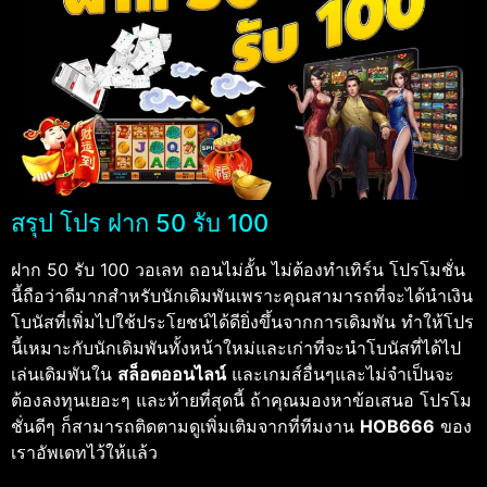
สรุป โปร ฝาก 50 รับ 100
ฝาก 50 รับ 100 วอเลท ถอนไม่อั้น ไม่ต้องทำเทิร์น โปรโมชั่น
นี้ถือว่าดีมากสำหรับนักเดิมพันเพราะคุณสามารถที่จะได้นำเงิน
โบนัสที่เพิ่มไปใช้ประโยชน์ได้ดียิ่งขึ้นจากการเดิมพัน ทำให้โปร
นี้เหมาะกับนักเดิมพันทั้งหน้าใหม่และเก่าที่จะนำโบนัสที่ได้ไป
เล่นเดิมพันใน
สล็อตออนไลน์
และเกมส์อื่นๆและไม่จำเป็นจะ
ต้องลงทุนเยอะๆ และท้ายที่สุดนี้ ถ้าคุณมองหาข้อเสนอ โปรโม
ชั่นดีๆ ก็สามารถติดตามดูเพิ่มเติมจากที่ทีมงาน
HOB666
ของ
เราอัพเดทไว้ให้แล้ว