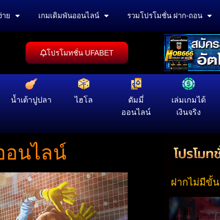
่าย
เกมเดิมพันออนไลน์
รวมโปรโมชั่น ฝาก-ถอน
โปรโมทชั่น UFABET
น้ำเต้าปูปลา
ไฮโล
ดัมมี่
เล่มเกมได้
ออนไลน์
เงินจริง
อนไลน์
ฝากไม่มีขั