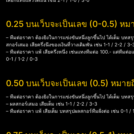
0.25 บนเว็บจะเป็นเลข (0-0.5) หมา
– ทีมต่อราคา ต้องยิงในการแข่งขันหนึ่งลูกขึ้นไป ได้เต็ม บทสรุ
สกอร์เสมอ เสียครึ่งนึงของเงินที่วางเดิมพัน เช่น 1-1 / 2-2 / 3-
– ทีมต่อราคา แพ้ เสียครึ่งหนึ่ง เช่นแทงทีมต่อ 100.- แต่ทีมต่อ
0-1 / 1-2 / 0-3
0.50 บนเว็บจะเป็นเลข (0.5) หมายถึง
– ทีมต่อราคา ต้องยิงในการแข่งขันหนึ่งลูกขึ้นไป ได้เต็ม บทสรุ
– ผลสกอร์เสมอ เสียเต็ม เช่น 1-1 / 2-2 / 3-3
– ทีมต่อราคา แพ้ เสียเต็ม บทสรุปผลสกอร์ทีมฝั่งต่อ เช่น 0-1 / 