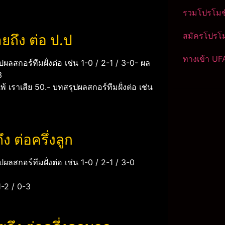
รวมโปรโมช
สมัครโปรโ
ยถึง ต่อ ป.ป
ทางเข้า U
ปผลสกอร์ทีมฝั่งต่อ เช่น 1-0 / 2-1 / 3-0- ผล
3
แพ้ เราเสีย 50.- บทสรุปผลสกอร์ทีมฝั่งต่อ เช่น
 ต่อครึ่งลูก
ปผลสกอร์ทีมฝั่งต่อ เช่น 1-0 / 2-1 / 3-0
1-2 / 0-3