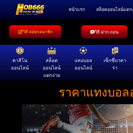
หน้าแรก
สล็อตออนไลน์แตกง
วิธี สมัครสมาชิก
วิธี ฝาก-ถอน
คาสิโน
สล็อต
แทงบอล
เซ็กซี่บาคา
ออนไลน์
ออนไลน์
ออนไลน์
ร่า
แตกง่าย
ราคาแทงบอลอ