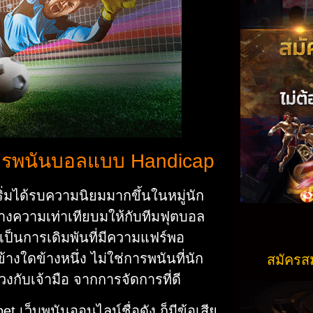
ารพนันบอลแบบ Handicap
มได้รบความนิยมมากขึ้นในหมู่นัก
างความเท่าเทียบมให้กับทีมฟุตบอล
า เป็นการเดิมพันที่มีความแฟร์พอ
งใดข้างหนึ่ง ไม่ใช่การพนันที่นัก
สมัครสม
งกับเจ้ามือ จากการจัดการที่ดี
ว็บพนันออนไลน์ชื่อดัง ก็มีข้อเสีย