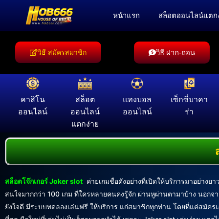
หน้าแรก
สล็อตออนไลน์แตกง
วิธี สมัครสมาชิก
วิธี ฝาก-ถอน
คาสิโน
สล็อต
แทงบอล
เซ็กซี่บาคา
ออนไลน์
ออนไลน์
ออนไลน์
ร่า
แตกง่าย
สล็อตโจ๊กเกอร์ Joker slot
ค่ายเกมชื่อดังอย่างที่เปิดให้บริการมาอย่างยา
สนใจมากกว่า 100 เกม ที่ใครหลายคนคงรู้จัก ผ่านหูผ่านตามาบ้าง นอกจากนี
ยังใจดี มีระบบทดลองเล่นฟรี ให้บริการ แก่สมาชิกทุกท่าน โดยที่แค่สมัครเล