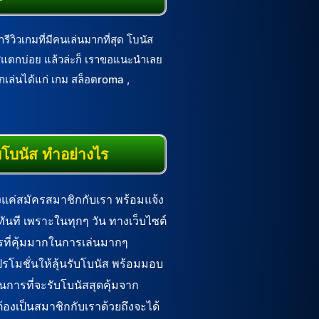
ีวิวเกมที่มีคนเล่นมากที่สุด โบนัส
ัสแตกบ่อย แล้วล่ะก็ เราขอแนะนำเลย
อกเล่นได้แก่ เกม สล็อตroma ,
บโบนัส ทำอย่างไร
งแค่สมัครสมาชิกกับเรา พร้อมแจ้ง
ันที เพราะในทุกๆ วัน ทางเว็บไซต์
รที่คุ้มมากในการเล่นมากๆ
ปรโมชั่นให้ลุ้นรับโบนัส พร้อมมอบ
นการที่จะรับโบนัสสุดคุ้มจาก
้องเป็นสมาชิกกับเราด้วยถึงจะได้