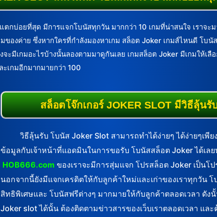
แตกบ่อยที่สุด มีการแจกโบนัสทุกวัน มากกว่า 10 เกมที่น่าสนใจ เราจะมาร
นิยมของค่าย ซึ่งหากใครที่กำลังมองหาเกม สล็อต Joker เกมส์ไหนดี โบน
 ซึ่งจะมีเกมอะไรบ้างนั้นลองตามมาดูกันเลย เกมสล็อต Joker มีเกมให้เลื
ละเกมอีกมากมายกว่า 100
สล็อตโจ๊กเกอร์ JOKER SLOT มีวิธีลุ้นรั
วิธีลุ้นรับ โบนัส Joker Slot สามารถทำได้ง่ายๆ ได้ง่ายๆเพีย
ข้อมูลกับเจ้าหน้าที่แอดมินในการขอรับ โบนัสสล็อต Joker ได้เลยท
HOB666.com
ของเราจะมีการสุ่มแจก โปรสล็อต Joker เป็นโป
นอกจากนี้ยังมีแจกเครดิตให้กับลูกค้าใหม่และเก่าของเราทุกวัน โ
สิทธิพิเศษและ โบนัสฟรีต่างๆ มากมายให้กับลูกค้าตลอดเวลา ดังนั้
Joker slot ได้นั้น ต้องติดตามข่าวสารของเว็บเราตลอดเวลา และต