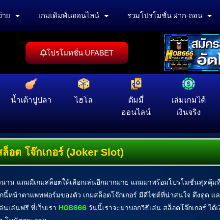
่าย
เกมเดิมพันออนไลน์
รวมโปรโมชั่น ฝาก-ถอน
โปรโมทชั่น UFABET
น้ำเต้าปูปลา
ไฮโล
ดัมมี่
เล่มเกมได้
ออนไลน์
เงินจริง
สล็อต โจ๊กเกอร์ (Joker Slot)
วนาน แถมมีเกมสล็อตให้เลือกเล่นอีกมากมาย แถมมาพร้อมโปรโมชั่นสุดคุ้มที่มอ
้หน้าตาแพทฟอร์มของตัว เกมสล็อตโจ๊กเกอร์ มีดีไซต์ที่น่าสนใจ ดึงดูด และร
่นเล่นฟรี ที่เว็บเรา
HOB666
วันนี้เราจะมาบอกวิธีเล่น สล็อตโจ๊กเกอร์ ได้