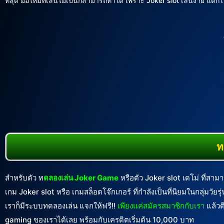
ที่สุด มือใหม่ที่เล่นไม่เป็นก็สามารถทำได้ เพราะ Joker slot เล่นง่าย แ
ท
สำหรับตัว ท
ดลองเล่น Joker Game
หรือตัว Joker slot เดโม่ ที่สามาร
เกม Joker slot หรือ เกมสล็อตโจ๊กเกอร์ ที่กำลังเป็นที่นิยมในกลุ่มวัยร
เราก็มีระบบทดลองเล่น แจกให้ฟรี!!
เพียงแค่สมัครสมาชิกกับเรา
แล้วต
gaming ของเราได้เลย พร้อมกับเครดิตเริ่มต้น 10,000 บาท