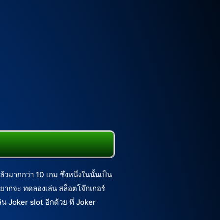
ล้วมากกว่า 10 เกม ซึ่งหนึ่งในนั้นเป็น
ยู่อยากจะ ทดลองเล่น สล็อตโจ๊กเกอร์
 Joker slot อีกด้วย ที่ Joker