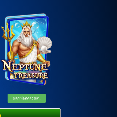
คลิกเพื่อทดลองเล่น
ด