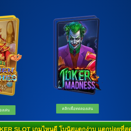
คลิกเพื่อทดลองเล่น
องเล่น
JOKER SLOT เกมไหนดี โบนัสแตกง่าบ แตกบ่อยที่สุ