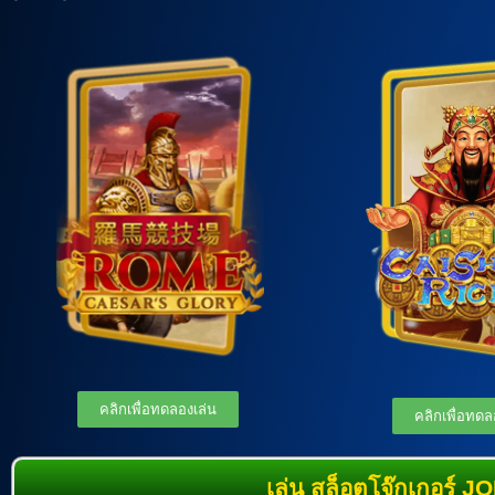
คลิกเพื่อทดลองเล่น
คลิกเพื่อทดล
เล่น สล็อตโจ๊กเกอร์ 