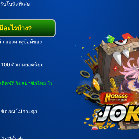
รับโบนัสพิเศษ
มีอะไรบ้าง?
้ว ลองมาดูข้อดีของ
า 100 ตัวเกมยอดนิยม
รดิตฟรี กับสมาชิกใหม่ ไป
 ชัดเจน ไม่กระตุก