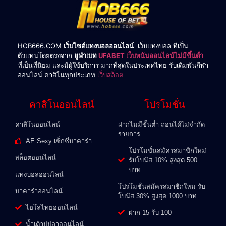
HOB666.COM
เว็บไซต์แทงบอลออนไลน์
เว็บแทงบอล ที่เป็น
ตัวแทนโดยตรงจาก
ยูฟ่าเบท
UFABET
เว็บพนันออนไลน์ไม่มีขึ้นต่ำ
ที่เป็นที่นิยม และมีผู้ใช้บริการ มากที่สุดในประเทศไทย รับเดิมพันกีฬา
ออนไลน์ คาสิโนทุกประเภท
เว็บสล็อต
คาสิโนออนไลน์
โปรโมชั่น
คาสิโนออนไลน์
ฝากไม่มีขั้นต่ำ ถอนได้ไม่จำกัด
รายการ
AE Sexy เซ็กซี่บาคาร่า
โปรโมชั่นสมัครสมาชิกใหม่
สล็อตออนไลน์
รับโบนัส 10% สูงสุด 500
บาท
แทงบอลออนไลน์
โปรโมชั่นสมัครสมาชิกใหม่ รับ
บาคาร่าออนไลน์
โบนัส 30% สูงสุด 1000 บาท
ไฮโลไทยออนไลน์
ฝาก 15 รับ 100
น้ำเต้าปูปลาออนไลน์