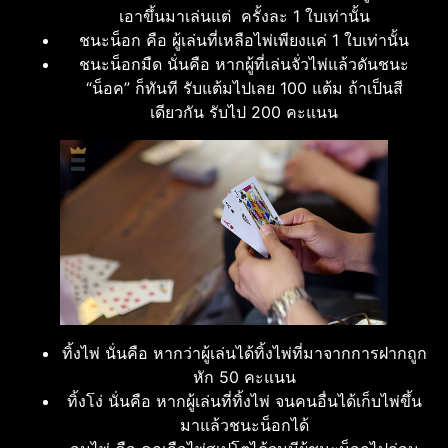
เอาขึ้นมาเล่นแต่ ครั้งละ 1 ใบเท่านั้น
ชนะน็อก คือ ผู้เล่นที่เหลือไพ่เพียงแค่ 1 ใบเท่านั้น
ชนะน็อกมืด นั่นคือ หากผู้ที่เล่นจั่วไพ่แล้วดันชนะ
“น็อค” ก็ทันที รับแต้มไปเลย 100 แต้ม ถ้าเป็นสี
เดียวกัน รับไป 200 คะแนน
ทิ้งไพ่ นั่นคือ หากว่าผู้เล่นได้ทิ้งไพ่ที่มาจากการฝากถูก
หัก 50 คะแนน
ทิ้งโง่ นั่นคือ หากผู้เล่นที่ทิ้งไพ่ จนคนอื่นได้เก็บไพ่ขึ้น
มาแล้วชนะน็อกได้