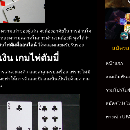
ะความเก๋าของผู้เล่น จะต้องอาศัยในการอ่านใจ
มจำแหละความฉลาดในการคำนวนต้องดี พูดได้ว่า
่นไพ่
ดัมมี่ออนไลน์
ได้ตลอดเลยครับรับรอง
สมัครสม
ิน เกมไพ่ดัมมี่
หน้าแรก
ารเล่นจะลงตัว และสนุกครบเครื่อง เพราะไม่มี
เกมเดิมพัน
จะทำให้การจั่วและปิดเกมนั้นเป็นไปด้วยความ
น
รวมโปรโมช
สมัครโปรโม
ทางเข้า U