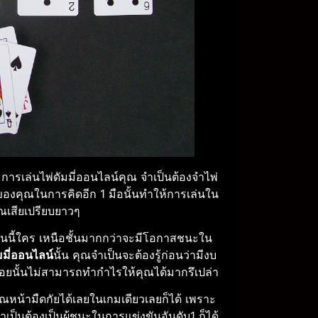
ารเล่นไพ่ดัมมี่ออนไลน์คุณ จำเป็นต้องจำไพ่
ของคุณในการคิดอีก 1 มือนั้นทำให้การเล่นใน
ณเสียเปรียบยาวๆ
ๆงานนี้ใคร เหนือชั้นมากกว่าจะมีโอกาสชนะใน
มมี่ออนไลน์
นั้น คุณจำเป็นจะต้องรู้ก่อนว่ามีงบ
้อยนั้นไม่สามารถทำกำไรให้คุณได้มากรึเปล่า
ุณหน้ามืดกัยได้เลยในเกมเดียวเลยก็ได้ เพราะ
จำเป็นต้องเป็นผู้ชนะในการแข่งขันอันดับ1 ก็ได้