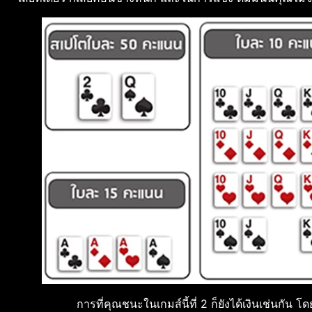
การที่คุณชนะในเกมส์นี้ที่ 2 ก็ยังได้เงินเช่นกัน