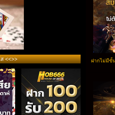
ัส <<>>
ฝากไม่มีขั