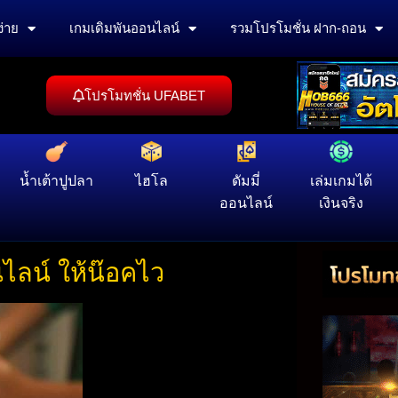
่าย
เกมเดิมพันออนไลน์
รวมโปรโมชั่น ฝาก-ถอน
โปรโมทชั่น UFABET
น้ำเต้าปูปลา
ไฮโล
ดัมมี่
เล่มเกมได้
ออนไลน์
เงินจริง
นไลน์ ให้น๊อคไว