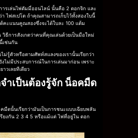
การเล่นไพ่ดัมมี่ออนไลน์ นั้นคือ 2 ดอกจิก และ
ว่า ไพ่สเปโต ถ้าคุณสามารถเก็บไว้ทั้งสองใบนี้
ะได้คะแนนคูณสองซึ่งจะได้ใบละ 100 แต้ม
 วิธีการสังเกตว่าคนที่คุณเล่นด้วยเป็นมือใหม่
นี้เช่นกัน
ดยไม่รู้ตัวหรือตามศัพท์สแลงของเรานั้นเรียกว่า
่ที่ยังไม่มีประสบการณ์ในการเล่นมาก่อน เพราะ
าวเลยทีเดียว
จำเป็นต้องรู้จัก น็อคมืด
น็อคมืดนั้นเรียกว่ามันเป็นการชนะแบบเฉียบพลัน
เรียงกัน 2 3 4 5 หรือแม้แต่ ไพ่ที่อยู่ใน ดอก