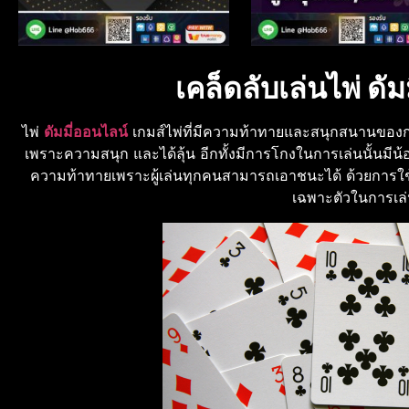
เคล็ดลับเล่นไพ่ ดั
ไพ่
ดัมมี่ออนไลน์
เกมส์ไพ่ที่มีความท้าทายและสนุกสนานของกา
เพราะความสนุก และได้ลุ้น อีกทั้งมีการโกงในการเล่นนั้นมีน้อย
ความท้าทายเพราะผู้เล่นทุกคนสามารถเอาชนะได้ ด้วยการใช้เล
เฉพาะตัวในการเล