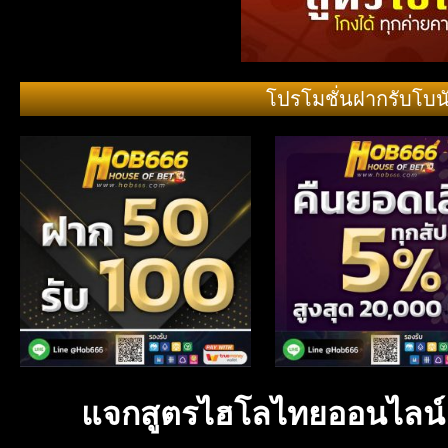
โปรโมชั่นฝากรับโบน
แจกสูตรไฮโลไทยออนไลน์ แ