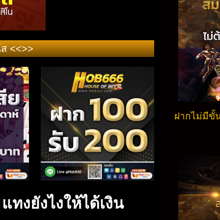
ัส <<>>
ฝากไม่มีขั
ทงยังไงให้ได้เงิน