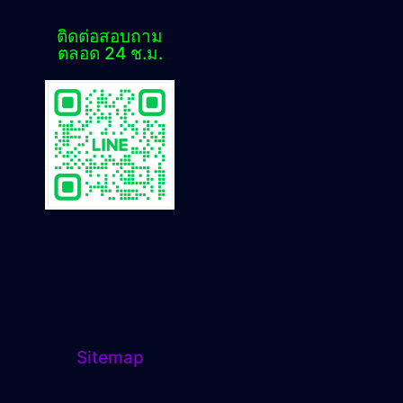
ติดต่อสอบถาม
ตลอด 24 ช.ม.
Sitemap