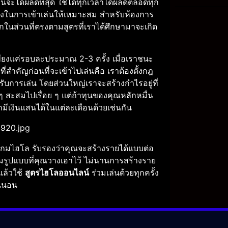
ะได้ผลดีที่สุด ใช้ได้ทุกเวลาได้ผลดีตลอดทุก
กห้องในการเข้าเล่นให้เหมาะสม สำหรับห้องการ
กในส่วนที่ตรงตามสูตรที่เราได้ศึกษามาจะเกิด
พียงแค่รอบละประมาณ 2-3 ครั้ง เมื่อเราชนะ
งที่สำคัญก่อนที่จะเข้าไปเล่นคือ เราต้องตั้งกฎ
ับการเล่น โดยส่วนใหญ่เราจะสร้างกำไรอยู่ที่
ๆ สะสมไปเรื่อย ๆ แต่ถ้าทุนของคุณหลักหมื่น
ีเงินแสนได้ในแต่ละเดือนด้วยเช่นกัน
างเกมไฮโล รับรองว่าคุณจะสร้างรายได้แบบต่อ
ตามรูปแบบที่คุณวางเอาไว้ ไม่นานการสร้างราย
แล้วใช้
สูตรไฮโลออนไลน์
ร่วมเล่นด้วยทุกครั้ง
่นอน