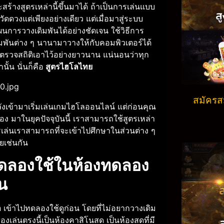
้างสูตรเหล่านี้ขึ้นมาได้ ถ้าเป็นการเล่นแบบ
ัดดวงแต่เพียงอย่างเดียว แต่เมื่อมาสู่ระบบ
การวางเดิมพันได้อย่างชัดเจน ใช้วิธีการ
ันต่าง ๆ นานามาวางให้กับคอมพิวเตอร์ได้
รตรวจสถิติเอาไว้อย่างยาวนาน แน่นอนว่าทุก
ั้น นั่นก็คือ
สูตรไฮโลไทย
สมัครสม
งเข้ามาเริ่มเล่นเกมไฮโลออนไลน์ แต่ก่อนคุณ
เอง มาในยุคปัจจุบันนี้ เราสามารถใช้สูตรเหล่า
ารเล่นเราสามารถที่จะเข้าไปศึกษาในส่วนต่าง ๆ
ยเช่นกัน
ลองใช้ในห้องทดลอง
้น
ล
เข้าไปทดลองใช้ดูก่อน โดยที่ไม่อยากวางเดิม
เล่นตรงนี้เป็นห้องคาสิโนสด เป็นห้องสดที่มี