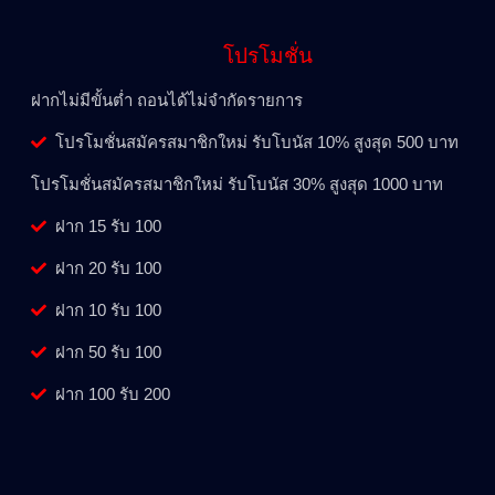
โปรโมชั่น
ฝากไม่มีขั้นต่ำ ถอนได้ไม่จำกัดรายการ
โปรโมชั่นสมัครสมาชิกใหม่ รับโบนัส 10% สูงสุด 500 บาท
โปรโมชั่นสมัครสมาชิกใหม่ รับโบนัส 30% สูงสุด 1000 บาท
ฝาก 15 รับ 100
ฝาก 20 รับ 100
ฝาก 10 รับ 100
ฝาก 50 รับ 100
ฝาก 100 รับ 200