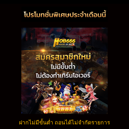
ฝากไม่มีขั้นต่ำ ถอนได้ไม่จำกัดรายการ