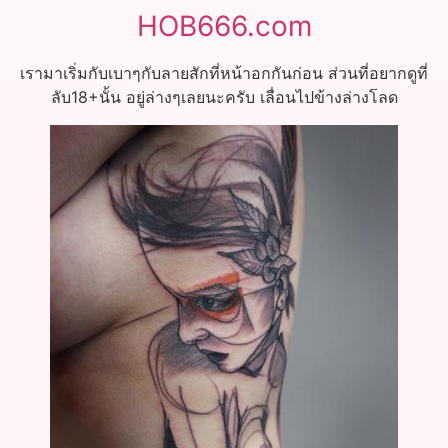
HOB666.com
เรามาเริ่มกับเบาๆกับลายสักที่หน้าอกกันก่อน ส่วนที่อยากดูที่
ลับ18+นั้น อยู่ล่างๆเลยนะครับ เลื่อนไปข้างล่างโลด