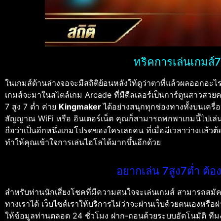
ทริคการเล่นเกมส์7
ในเกมส์ด้านล่างจอจะมีสถิติย้อนหลังให้ดูว่าตาที่แล้วผลออกอะไ
เกมส์จะมาในสไตล์เกม Arcade ที่มีดีลเลอร์เป็นการ์ตูนสาวสวยค
7 สูง 7 ต่ำ ค่าย
Kingmaker
ได้อย่างสนุกทุกช่องทางทั้งบนเครื่
สัญญาณ WiFi หรือ อินเตอร์เน็ต คุณก็สามารถพกพาเกมนี้ไปเล่นได้
ถือว่าเป็นอีกหนึ่งเกมโปรดของใครเลยคน ที่เมื่อมีเวลาว่างแล้วต้
ทำให้คุณเข้าใจการเล่นไฮโลได้มากขึ้นอีกด้วย
อยากเล่น 7สูง7ต่ำ ต้อ
สำหรับท่านนักเสี่ยงโชคที่มีความสนใจจะเล่นเกมส์ สามารถสมั
ทางเราได้ เว็บไซด์เราให้บริการไม่ว่าจะผ่านเว็บด้วยตนเองหรื
ให้ข้อมูลท่านตลอด 24 ชั่วโมง ฝาก-ถอนด้วยระบบอัตโนมัติ ทีม