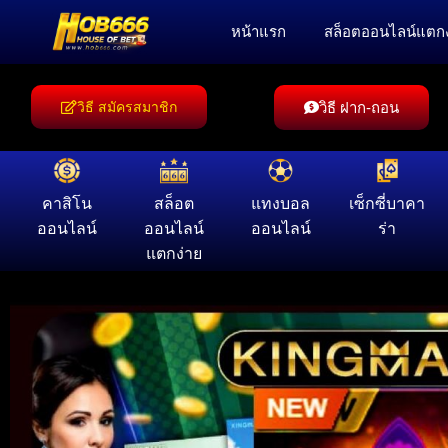
หน้าแรก
สล็อตออนไลน์แตกง
วิธี สมัครสมาชิก
วิธี ฝาก-ถอน
คาสิโน
สล็อต
แทงบอล
เซ็กซี่บาคา
ออนไลน์
ออนไลน์
ออนไลน์
ร่า
แตกง่าย