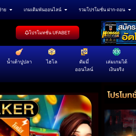
่าย
เกมเดิมพันออนไลน์
รวมโปรโมชั่น ฝาก-ถอน
โปรโมทชั่น UFABET
น้ำเต้าปูปลา
ไฮโล
ดัมมี่
เล่มเกมได้
ออนไลน์
เงินจริง