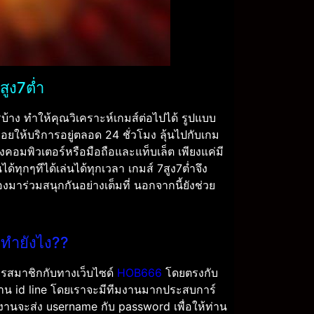
สูง7ต่ำ
รบ้าง ทำให้คุณวิเคราะห์เกมส์ต่อไปได้ รูปแบบ
อยให้บริการอยู่ตลอด 24 ชั่วโมง ลุ้นไปกับเกม
องคอมพิวเตอร์หรือมือถือและแท็บเล็ต เพียงแค่มี
ทุกๆทีได้เล่นได้ทุกเวลา เกมส์ 7สูง7ต่ำจึง
องมาร่วมสนุกกันอย่างเต็มที่ นอกจากนี้ยังช่วย
งทำยังไง??
ครสมาชิกกับทางเว็บไซด์
HOB666
โดยตรงกับ
อผ่าน id line โดยเราจะมีทีมงานมากประสบการ์
งานจะส่ง username กับ password เพื่อให้ท่าน