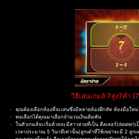
วิธีเล่นเกมส์ 7สูง7ต่ำ
คุณต้องเลือกห้องที่จะเล่นซึ่งมีหลายห้องฝึกหัด ห้องมือให
พอเลือกได้คุณมาเลือกจำนวนเงินเดิมพัน
ในตัวเกมส์จะเริ่มด้วยจะมีสาวสวยที่เป็น ดีลเลอร์(dealer)
เวลาประมาณ 5 วินาทีเท่านั้น(ลูกเต๋าที่ใช้เขย่าจะมี 2 ลูกเท