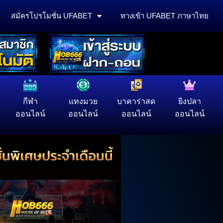
สมัครโปรโมชั่น UFABET
ทางเข้า UFABET ภาษาไทย
กีฬา
แทงมวย
บาคาร่าสด
ยิงปลา
ออนไลน์
ออนไลน์
ออนไลน์
ออนไลน์