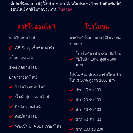
ที่เป็นที่นิยม และมีผู้ใช้บริการ มากที่สุดในประเทศไทย รับเดิมพันกีฬา
ออนไลน์ คาสิโนทุกประเภท
เว็บสล็อต
คาสิโนออนไลน์
โปรโมชั่น
คาสิโนออนไลน์
ฝากไม่มีขั้นต่ำ ถอนได้ไม่จำกัด
รายการ
AE Sexy เซ็กซี่บาคาร่า
โปรโมชั่นสมัครสมาชิกใหม่
สล็อตออนไลน์
รับโบนัส 10% สูงสุด 500
บาท
แทงบอลออนไลน์
โปรโมชั่นสมัครสมาชิกใหม่ รับ
บาคาร่าออนไลน์
โบนัส 30% สูงสุด 1000 บาท
ไฮโลไทยออนไลน์
ฝาก 15 รับ 100
น้ำเต้าปูปลาออนไลน์
ฝาก 20 รับ 100
ยิงปลาออนไลน์
ฝาก 10 รับ 100
ดัมมี่ออนไลน์
ฝาก 50 รับ 100
ทางเข้า UFABET ภาษาไทย
ฝาก 100 รับ 200