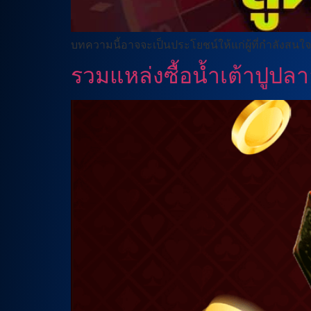
บทความนี้อาจจะเป็นประโยชน์ให้แก่ผู้ที่กำลังสนใจ 
รวมแหล่งซื้อน้ำเต้าปูปล