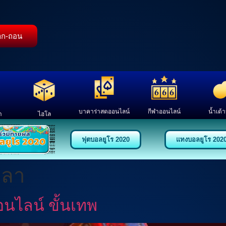
ฝาก-ถอน
บาคาร่าสดออนไลน์
กีฬาออนไลน์
น้ำเต้
า
ไฮโล
ฟุตบอลยูโร 2020
แทงบอลยูโร 202
ปลา
นไลน์ ขั้นเทพ