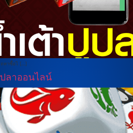
รถหาซื้อไ […]
ปูปลาออนไลน์