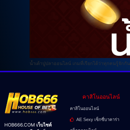
น้ำเต้าปูปลาออนไลน์ เกมที่เรียกได้ว่าทุกคนรู้จักกั
คาสิโนออนไลน์
คาสิโนออนไลน์
AE Sexy เซ็กซี่บาคาร่า
HOB666.COM
เว็บไซต์