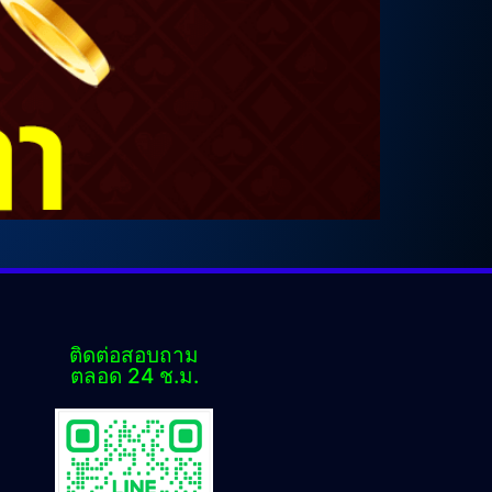
ติดต่อสอบถาม
ตลอด 24 ช.ม.