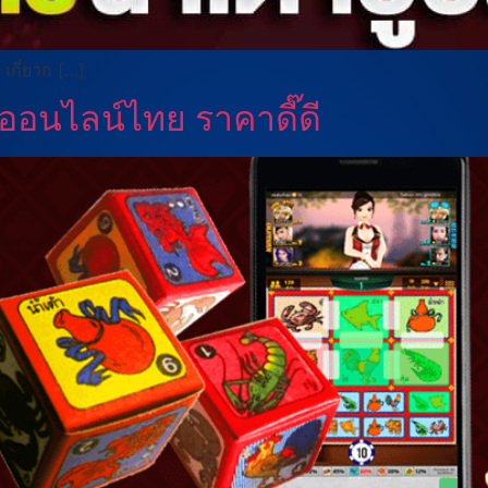
เกี่ยวก […]
าออนไลน์ไทย ราคาดี๊ดี