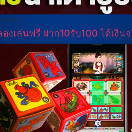
ลา คงเป็ […]
องเล่นฟรี ฝาก10รับ100 ได้เงินจ