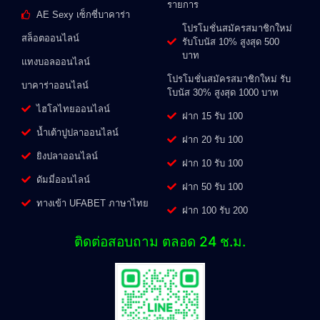
รายการ
AE Sexy เซ็กซี่บาคาร่า
โปรโมชั่นสมัครสมาชิกใหม่
สล็อตออนไลน์
รับโบนัส 10% สูงสุด 500
บาท
แทงบอลออนไลน์
โปรโมชั่นสมัครสมาชิกใหม่ รับ
บาคาร่าออนไลน์
โบนัส 30% สูงสุด 1000 บาท
ไฮโลไทยออนไลน์
ฝาก 15 รับ 100
น้ำเต้าปูปลาออนไลน์
ฝาก 20 รับ 100
ยิงปลาออนไลน์
ฝาก 10 รับ 100
ดัมมี่ออนไลน์
ฝาก 50 รับ 100
ทางเข้า UFABET ภาษาไทย
ฝาก 100 รับ 200
ติดต่อสอบถาม ตลอด 24 ช.ม.