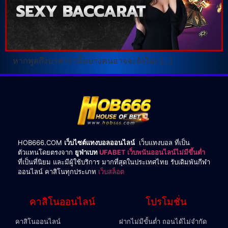
หากพูดถึงบาคาร่านั้นบางคนอาจจะยังไม่เ […]
HOB666.COM
เว็บไซต์แทงบอลออนไลน์
เว็บแทงบอล ที่เป็น
ตัวแทนโดยตรงจาก
ยูฟ่าเบท
UFABET
เว็บพนันออนไลน์ไม่มีขึ้นต่ำ
ที่เป็นที่นิยม และมีผู้ใช้บริการ มากที่สุดในประเทศไทย รับเดิมพันกีฬา
ออนไลน์ คาสิโนทุกประเภท
เว็บสล็อต
คาสิโนออนไลน์
โปรโมชั่น
คาสิโนออนไลน์
ฝากไม่มีขั้นต่ำ ถอนได้ไม่จำกัด