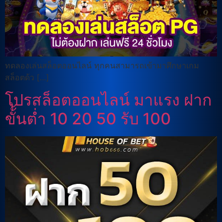
ทดลองเล่นสล็อตออนไลน์ ทุกคนสามารถเข้ามาศึกษาเกม
สล็อตด้ว […]
โปรสล็อตออนไลน์ มาแรง ฝาก
ขั้้นต่ำ 10 20 50 รับ 100