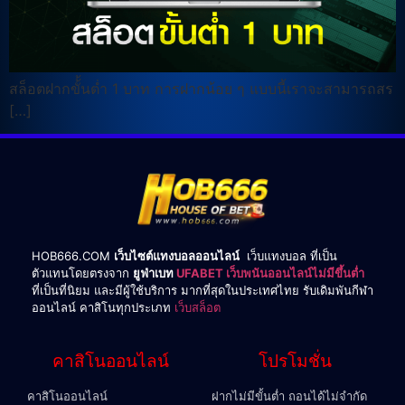
สล็อตฝากขั้้นต่ำ 1 บาท การฝากน้อย ๆ แบบนี้เราจะสามารถสร
[…]
HOB666.COM
เว็บไซต์แทงบอลออนไลน์
เว็บแทงบอล ที่เป็น
ตัวแทนโดยตรงจาก
ยูฟ่าเบท
UFABET
เว็บพนันออนไลน์ไม่มีขึ้นต่ำ
ที่เป็นที่นิยม และมีผู้ใช้บริการ มากที่สุดในประเทศไทย รับเดิมพันกีฬา
ออนไลน์ คาสิโนทุกประเภท
เว็บสล็อต
คาสิโนออนไลน์
โปรโมชั่น
คาสิโนออนไลน์
ฝากไม่มีขั้นต่ำ ถอนได้ไม่จำกัด