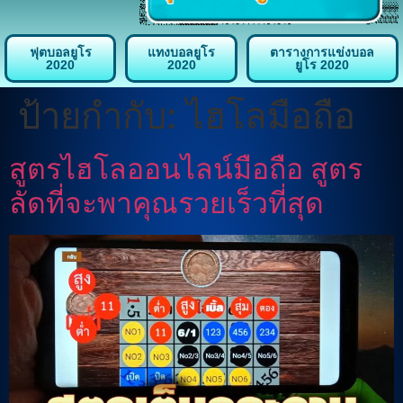
ฟุตบอลยูโร
แทงบอลยูโร
ตารางการแข่งบอล
2020
2020
ยูโร 2020
ป้ายกำกับ:
ไฮโลมือถือ
สูตรไฮโลออนไลน์มือถือ สูตร
ลัดที่จะพาคุณรวยเร็วที่สุด